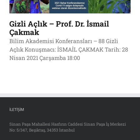
Gizli Açlık – Prof. Dr. İsmail
Çakmak
Bilim Akademisi Konferansları – 88 Gizli
Açlık Konuşmacı: İSMAİL ÇAKMAK Tarih: 28
Nisan 2021 Çarşamba 18:00
İLETIŞIM
Sinan Paşa Mahallesi Hasfırın Caddesi Sinan Paşa İş Merkezi
No: 5/347, Beşiktaş, 34353 İstanbul