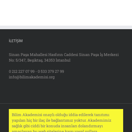
İLETIŞIM
Sinan Paşa Mahallesi Hasfırın Caddesi Sinan Paşa İş Merkezi
No: 5/347, Beşiktaş, 34353 İstanbul
0 212 227 07 99 - 0 533 379 27 99
info@bilimakademisi.org
Bilim Akademisi onaylı olduğu iddia edilerek tanıtımı
yapılan hiç bir ilaç ile bağlantımız yoktur. Akademimiz
sağlık gibi ciddi bir konuda insanları dolandırmayı
amaçlayan bu web sitelerine karşı yasal yollara