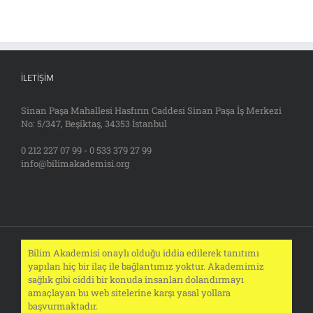
İLETIŞIM
Sinan Paşa Mahallesi Hasfırın Caddesi Sinan Paşa İş Merkezi
No: 5/347, Beşiktaş, 34353 İstanbul
0 212 227 07 99 - 0 533 379 27 99
info@bilimakademisi.org
Bilim Akademisi onaylı olduğu iddia edilerek tanıtımı
yapılan hiç bir ilaç ile bağlantımız yoktur. Akademimiz
sağlık gibi ciddi bir konuda insanları dolandırmayı
amaçlayan bu web sitelerine karşı yasal yollara
başvurmaktadır.