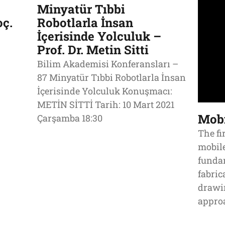
Minyatür Tıbbi
ç.
Robotlarla İnsan
İçerisinde Yolculuk –
Prof. Dr. Metin Sitti
Bilim Akademisi Konferansları –
87 Minyatür Tıbbi Robotlarla İnsan
İçerisinde Yolculuk Konuşmacı:
METİN SİTTİ Tarih: 10 Mart 2021
Mobi
Çarşamba 18:30
The fi
mobile
fundam
fabric
drawin
appro