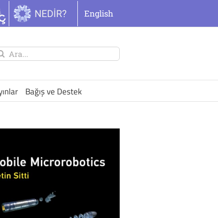
English
unu
ra:
yınlar
Bağış ve Destek