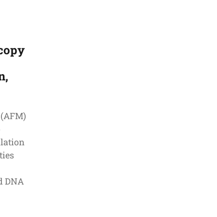
copy
n,
 (AFM)
o
lation
ties
nd DNA