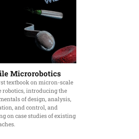
le Microrobotics
rst textbook on micron-scale
 robotics, introducing the
entals of design, analysis,
ation, and control, and
g on case studies of existing
aches.