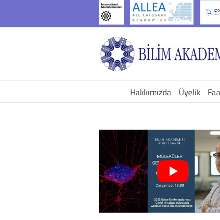
İçeriğe
geç
Hakkımızda
Üyelik
Faa