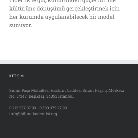
kültürüne dönüşümü gerçekleştirmek için
her kurumda uygulanabilecek bir model
sunuyor.
İLETIŞIM
Sinan Paşa Mahallesi Hasfırın Caddesi Sinan Paşa İş Merkezi
No: 5/347, Beşiktaş, 34353 İstanbul
0 212 227 07 99 - 0 533 379 27 99
info@bilimakademisi.org