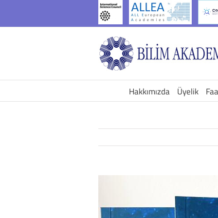
İçeriğe
geç
Hakkımızda
Üyelik
Faa