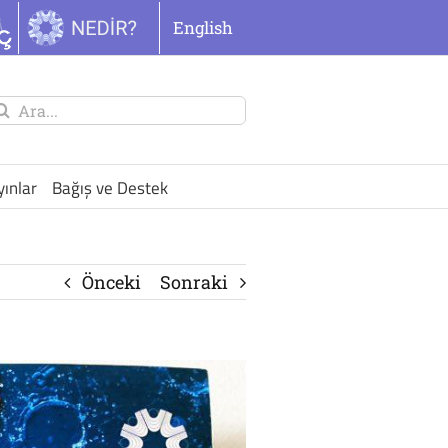
English
unu
ra:
yınlar
Bağış ve Destek
Önceki
Sonraki