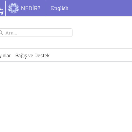
English
unu
ra:
yınlar
Bağış ve Destek