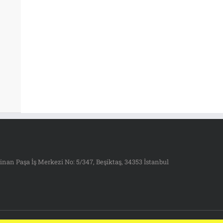
inan Paşa İş Merkezi No: 5/347, Beşiktaş, 34353 İstanbul