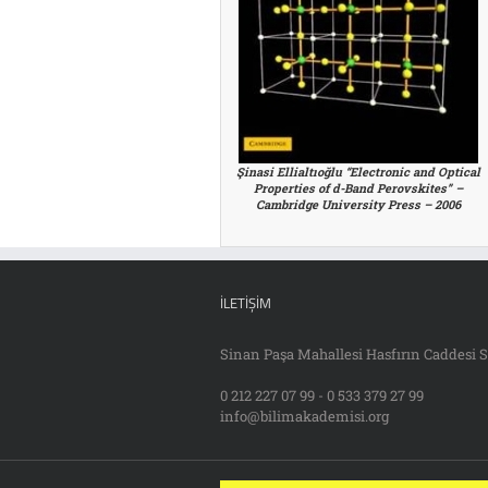
Şinasi Ellialtıoğlu “Electronic and Optical
Properties of d-Band Perovskites” –
Cambridge University Press – 2006
İLETIŞIM
Sinan Paşa Mahallesi Hasfırın Caddesi S
0 212 227 07 99 - 0 533 379 27 99
info@bilimakademisi.org