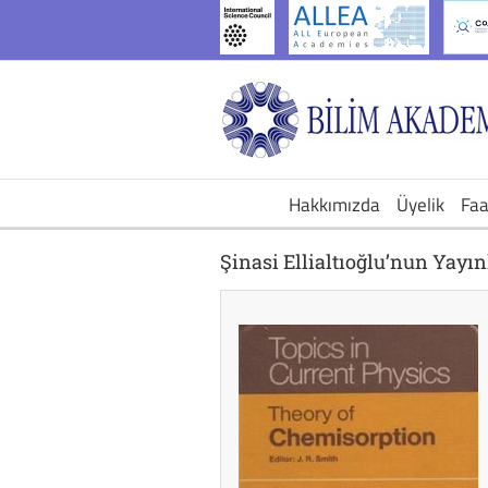
İçeriğe
geç
Hakkımızda
Üyelik
Faa
Şinasi Ellialtıoğlu’nun Yayın