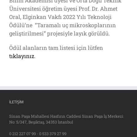
Bilim Akademisi üyesi ve Orta Doğu Teknik
Üniversitesi öğretim üyesi Prof. Dr. Ahmet
Oral, Elginkan Vakfı 2022 Yılı Teknoloji
Ödülü’ne “Taramalı uç mikroskoplarının
geliştirilmesi” projesiyle layık görüldü.
Ödül alanların tam listesi için lütfen
tıklayınız
.
İLETIŞIM
Sinan Paşa Mahallesi Hasfırın Caddesi Sinan Paşa İş Merkezi
No: 5/347, Beşiktaş, 34353 İstanbul
0 212 227 07 99 - 0 533 379 27 99