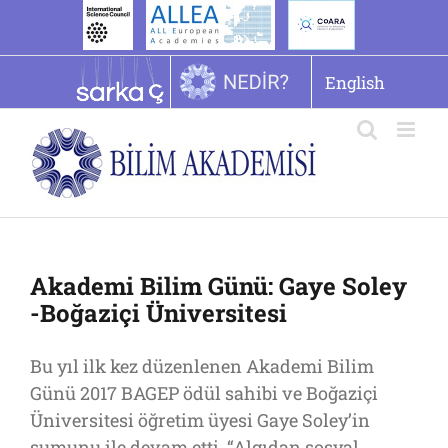
İçeriğe
geç
English
Akademi Bilim Günü: Gaye Soley
-Boğaziçi Üniversitesi
Bu yıl ilk kez düzenlenen Akademi Bilim
Günü 2017 BAGEP ödül sahibi ve Boğaziçi
Üniversitesi öğretim üyesi Gaye Soley’in
sumunu ile devam etti. “Algıdan sosyal