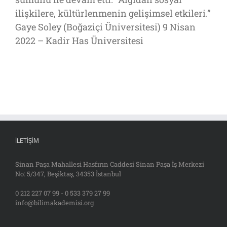
ilişkilere, kültürlenmenin gelişimsel etkileri.”
Gaye Soley (Boğaziçi Üniversitesi) 9 Nisan
2022 – Kadir Has Üniversitesi
İLETIŞIM
Sinan Paşa Mahallesi Hasfırın Caddesi Sinan Paşa İş Merkezi
No: 5/347, Beşiktaş, 34353 İstanbul
0 212 227 07 99 - 0 533 379 27 99
info@bilimakademisi.org