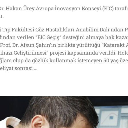
Dr. Hakan Ürey Avrupa İnovasyon Konseyi (EIC) tarafı
ı.
i Tıp Fakültesi Göz Hastalıkları Anabilim Dalı’ndan P
fından verilen “EIC Geçiş” desteğini almaya hak kaza
 Prof. Dr. Afsun Şahin’in birlikte yürüttüğü “Katarak
ihazı Geliştirilmesi” projesi kapsamında verildi. Holo
ağlam olup da gözlük kullanmak istemeyen 50 yaş üzeri
eliyat sonrası …