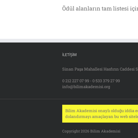
Ödül alanların tam listesi içi
İLETIŞIM
Sinan Paşa Mahallesi Hasfırın Caddesi S
0 212 227 07 99 - 0 533 379 27 99
info@bilimakademisi.org
Bilim Akademisi onaylı olduğu iddia ed
dolandırmayı amaçlayan bu web siteler
Copyright 2026 Bilim Akademisi