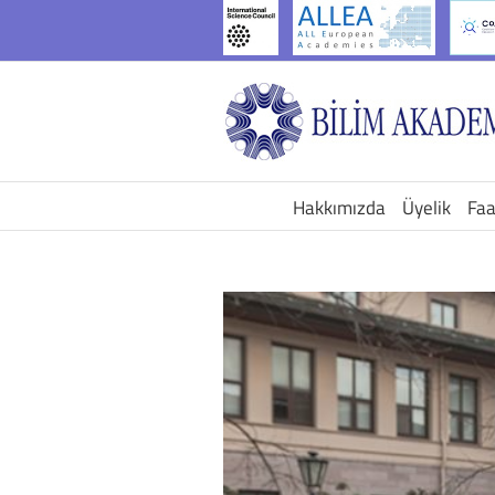
İçeriğe
geç
Hakkımızda
Üyelik
Faa