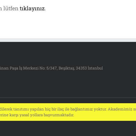
n lütfen
tıklayınız
.
inan Paşa İş Merkezi No: 5/347, Beşiktaş, 34353 İstanbul
ilerek tanıtımı yapılan hiç bir ilaç ile bağlantımız yoktur. Akademimiz sa
ine karşı yasal yollara başvurmaktadır.