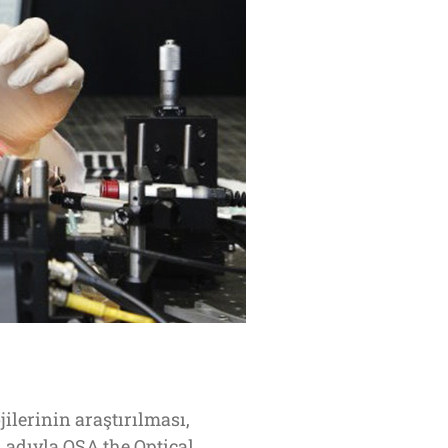
ilerinin araştırılması,
i adıyla OSA the Optical