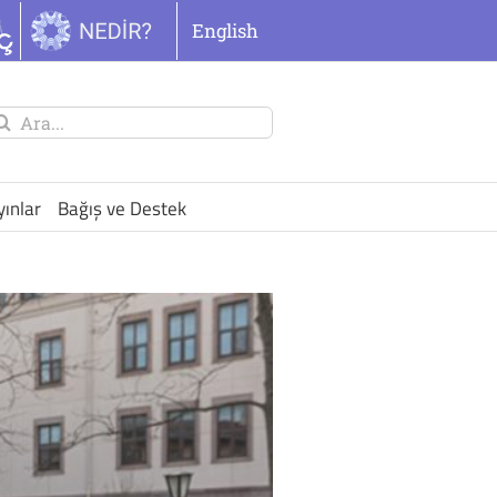
English
unu
ra:
yınlar
Bağış ve Destek