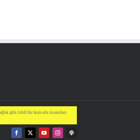
ğlık gibi ciddi bir konuda insanları
Facebook
X
YouTube
Instagram
Podcast