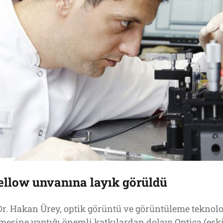
ellow unvanına layık görüldü
Dr. Hakan Ürey, optik görüntü ve görüntüleme teknoloj
rilmesine yaptığı önemli katkılardan dolayı Optica (esk