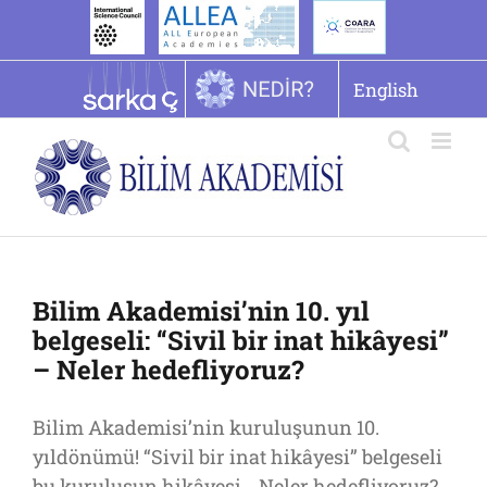
İçeriğe
geç
English
Bilim Akademisi’nin 10. yıl
belgeseli: “Sivil bir inat hikâyesi”
– Neler hedefliyoruz?
Bilim Akademisi’nin kuruluşunun 10.
yıldönümü! “Sivil bir inat hikâyesi” belgeseli
bu kuruluşun hikâyesi… Neler hedefliyoruz?