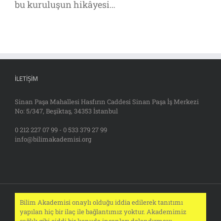
bu kuruluşun hikâyesi…
İLETIŞIM
Sinan Paşa Mahallesi Hasfırın Caddesi Sinan Paşa İş Merkezi
No: 5/347, Beşiktaş, 34353 İstanbul
0 212 227 07 99 - 0 533 379 27 99
info@bilimakademisi.org
Bilim Akademisi onaylı olduğu iddia edilerek tanıtımı
yapılan hiç bir ilaç ile bağlantımız yoktur. Akademimiz