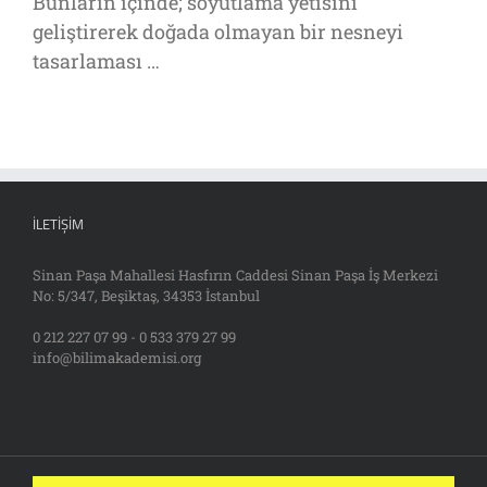
Bunların içinde; soyutlama yetisini
geliştirerek doğada olmayan bir nesneyi
tasarlaması …
İLETIŞIM
Sinan Paşa Mahallesi Hasfırın Caddesi Sinan Paşa İş Merkezi
No: 5/347, Beşiktaş, 34353 İstanbul
0 212 227 07 99 - 0 533 379 27 99
info@bilimakademisi.org