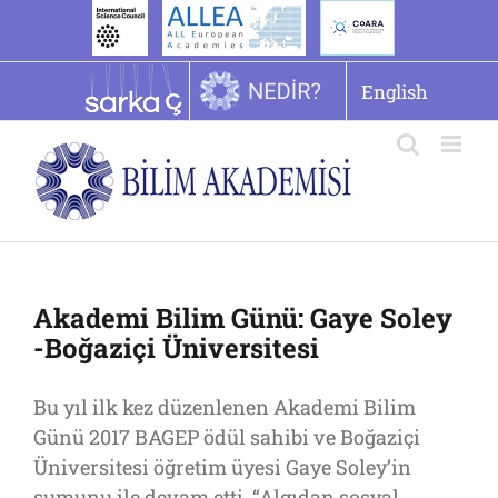
İçeriğe
geç
English
Akademi Bilim Günü: Gaye Soley
-Boğaziçi Üniversitesi
Bu yıl ilk kez düzenlenen Akademi Bilim
Günü 2017 BAGEP ödül sahibi ve Boğaziçi
Üniversitesi öğretim üyesi Gaye Soley’in
sumunu ile devam etti. “Algıdan sosyal