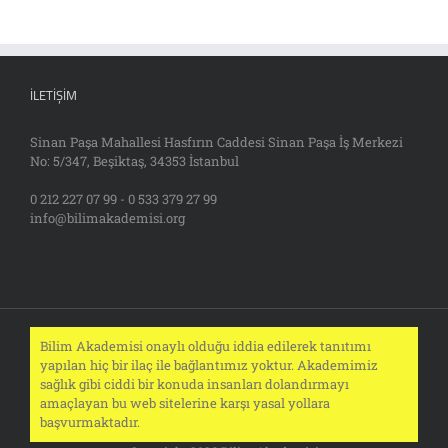
İLETIŞIM
Sinan Paşa Mahallesi Hasfırın Caddesi Sinan Paşa İş Merkezi
No: 5/347, Beşiktaş, 34353 İstanbul
0 212 227 07 99 - 0 533 379 27 99
info@bilimakademisi.org
Bilim Akademisi onaylı olduğu iddia edilerek tanıtımı
yapılan hiç bir ilaç ile bağlantımız yoktur. Akademimiz
sağlık gibi ciddi bir konuda insanları dolandırmayı
amaçlayan bu web sitelerine karşı yasal yollara
başvurmaktadır.