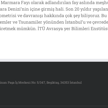
 Marmara Fayı olarak adlandırılan fay aslında meşh
a Denizi’nin içine girmiş hali. Son 20 yıldır yapılan
eometrisi ve davranışı hakkında çok şey biliyoruz. Bu
remler ve Tsunamiler yönünden İstanbul’u ve çevredek
ar üretmek mümkün. İTÜ Avrasya yer Bilimleri Enstitü
inan Paşa İş Merkezi No: 5/347, Beşiktaş, 34353 İstanbul