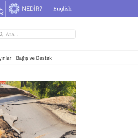
English
unu
ra:
yınlar
Bağış ve Destek