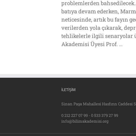
problemlerden bahsedilecek.
batıya devam ederken, Marmar
neticesinde, artık bu fayın g
verilerden yola çıkarak, dep
tehlikelerle ilgili senaryol
Akademisi Üyesi Prof. …
İLETIŞIM
Sinan Paşa Mahallesi Hasfırın Caddesi S
0 212 227 07 99 - 0 533 379 27 99
info@bilimakademisi.org