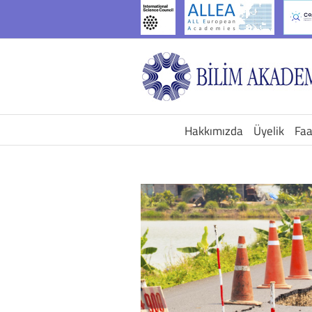
İçeriğe
geç
Hakkımızda
Üyelik
Faa