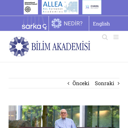
İçeriğe
geç
English
Önceki
Sonraki