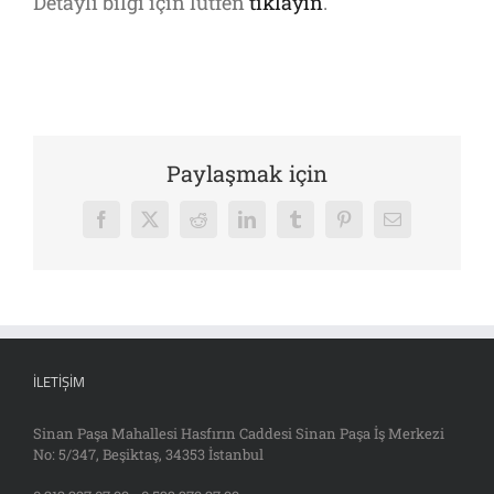
Detaylı bilgi için lütfen
tıklayın
.
Paylaşmak için
Facebook
X
Reddit
LinkedIn
Tumblr
Pinterest
E-
posta
İLETIŞIM
Sinan Paşa Mahallesi Hasfırın Caddesi Sinan Paşa İş Merkezi
No: 5/347, Beşiktaş, 34353 İstanbul