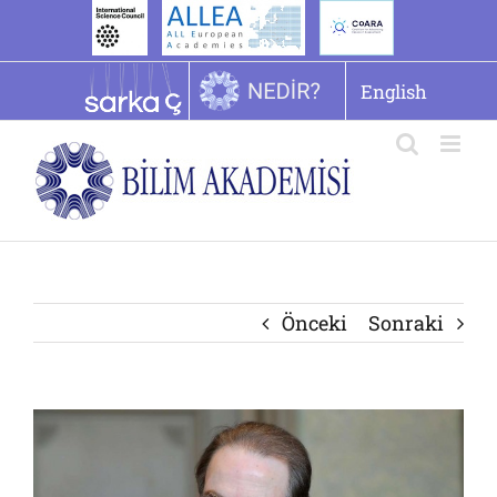
İçeriğe
geç
English
Önceki
Sonraki