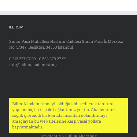
İLETIŞIM
Sinan Paşa Mahallesi Hasfırın Caddesi Sinan Paşa İş Merkezi
No: 5/347, Beşiktaş, 34353 İstanbul
0 212 227 07 99 - 0 533 379 27 99
info@bilimakademisi.org
Bilim Akademisi onaylı olduğu iddia edilerek tanıtımı
yapılan hiç bir ilaç ile bağlantımız yoktur. Akademimiz
sağlık gibi ciddi bir konuda insanları dolandırmayı
amaçlayan bu web sitelerine karşı yasal yollara
başvurmaktadır.
Copyright 2026 Bilim Akademisi