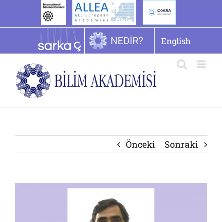
İçeriğe
geç
English
Önceki
Sonraki