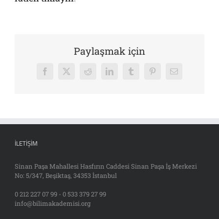
Paylaşmak için
Facebook
X
Reddit
LinkedIn
Tumblr
Pinterest
E-
posta
İLETIŞIM
Sinan Paşa Mahallesi Hasfırın Caddesi Sinan Paşa İş Merkezi
No: 5/347, Beşiktaş, 34353 İstanbul
0 212 227 07 99 - 0 533 379 27 99
info@bilimakademisi.org