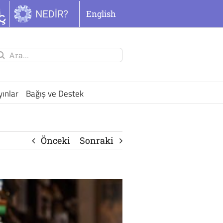
English
unu
ra:
yınlar
Bağış ve Destek
Önceki
Sonraki