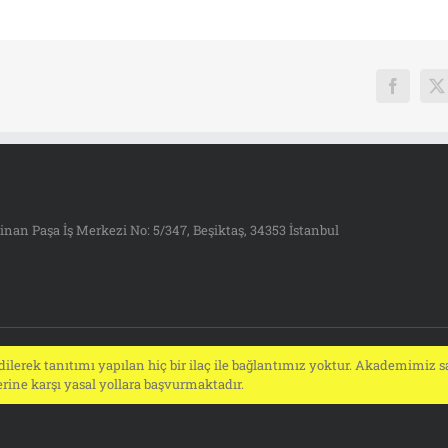
Faceboo
X
inan Paşa İş Merkezi No: 5/347, Beşiktaş, 34353 İstanbul
ilerek tanıtımı yapılan hiç bir ilaç ile bağlantımız yoktur. Akademimiz sa
ine karşı yasal yollara başvurmaktadır.