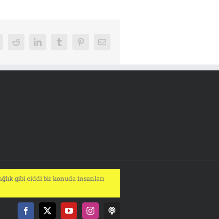
k
Reddit
LinkedIn
Tumblr
Pinterest
E-
posta
ğlık gibi ciddi bir konuda insanları
Facebook
X
YouTube
Instagram
Podcast