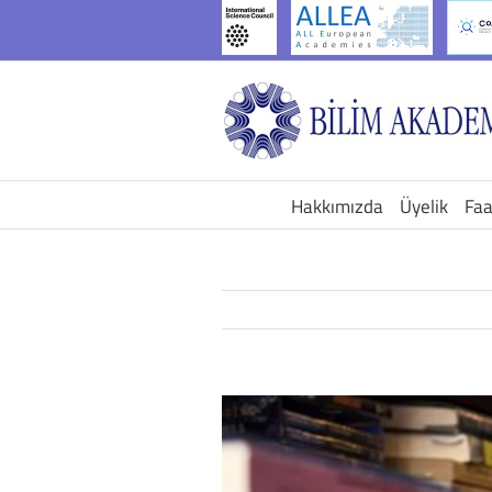
İçeriğe
geç
Hakkımızda
Üyelik
Faa