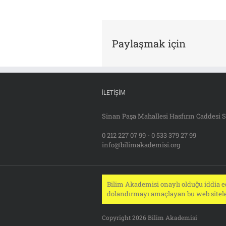
Paylaşmak için
İLETIŞIM
Sinan Paşa Mahallesi Hasfırın Caddesi S
0 212 227 07 99 - 0 533 379 27 99
info@bilimakademisi.org
Bilim Akademisi onaylı olduğu iddia ed
dolandırmayı amaçlayan bu web siteler
Copyright 2026 Bilim Akademisi