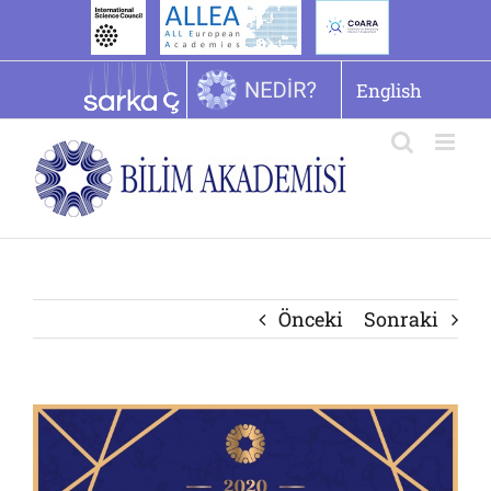
İçeriğe
geç
English
Önceki
Sonraki