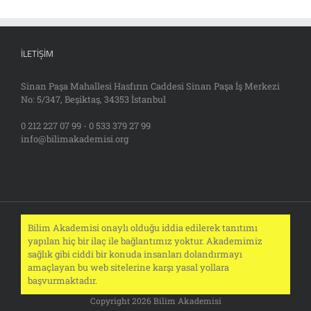
İLETIŞIM
Sinan Paşa Mahallesi Hasfırın Caddesi Sinan Paşa İş Merkezi
No: 5/347, Beşiktaş, 34353 İstanbul
0 212 227 07 99 - 0 533 379 27 99
info@bilimakademisi.org
Bilim Akademisi onaylı olduğu iddia edilerek tanıtımı
yapılan hiç bir ilaç ile bağlantımız yoktur. Akademimiz
sağlık gibi ciddi bir konuda insanları dolandırmayı
amaçlayan bu web sitelerine karşı yasal yollara
başvurmaktadır.
Copyright 2026 Bilim Akademisi