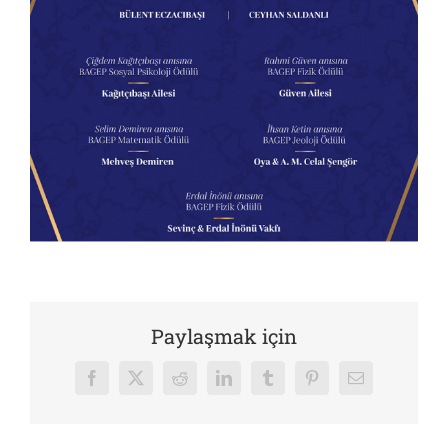
Paylaşmak için
Facebook
X
Reddit
LinkedIn
Tumblr
Pinterest
E-
posta