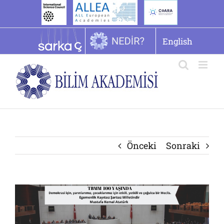
İçeriğe
geç
English
Önceki
Sonraki