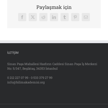
Paylaşmak için
Facebook
X
Reddit
LinkedIn
Tumblr
Pinterest
E-
posta
İLETIŞIM
Sinan Paşa Mahallesi Hasfırın Caddesi Sinan Paşa İş Merkezi
No: 5/347, Beşiktaş, 34353 İstanbul
0 212 227 07 99 - 0 533 379 27 99
info@bilimakademisi.org