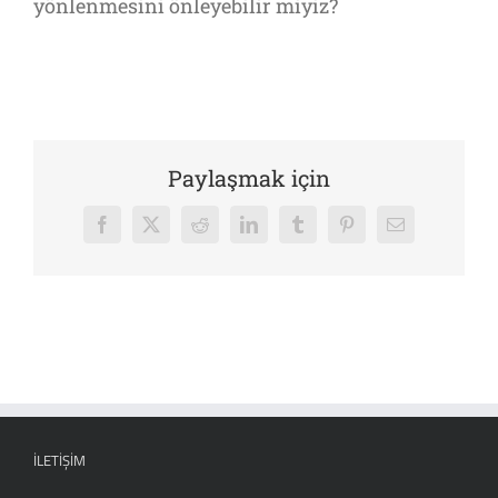
yönlenmesini önleyebilir miyiz?
Paylaşmak için
Facebook
X
Reddit
LinkedIn
Tumblr
Pinterest
E-
posta
İLETIŞIM