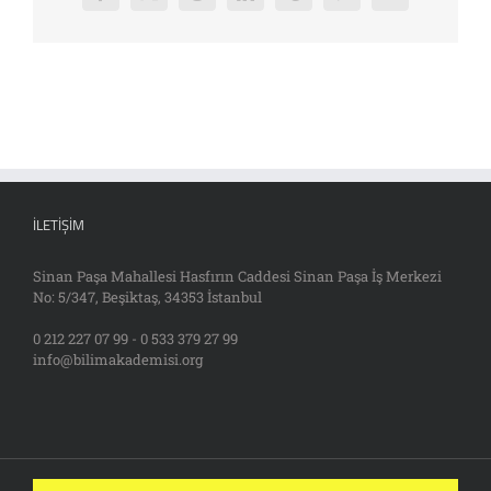
posta
İLETIŞIM
Sinan Paşa Mahallesi Hasfırın Caddesi Sinan Paşa İş Merkezi
No: 5/347, Beşiktaş, 34353 İstanbul
0 212 227 07 99 - 0 533 379 27 99
info@bilimakademisi.org