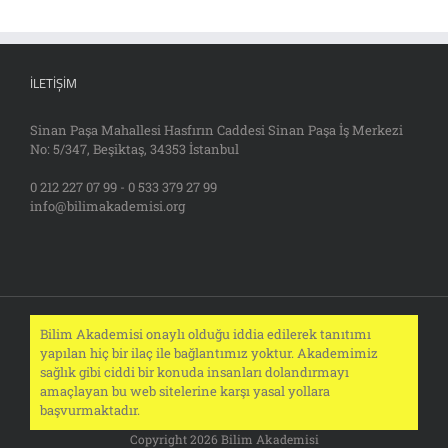
İLETIŞIM
Sinan Paşa Mahallesi Hasfırın Caddesi Sinan Paşa İş Merkezi
No: 5/347, Beşiktaş, 34353 İstanbul
0 212 227 07 99 - 0 533 379 27 99
info@bilimakademisi.org
Bilim Akademisi onaylı olduğu iddia edilerek tanıtımı
yapılan hiç bir ilaç ile bağlantımız yoktur. Akademimiz
sağlık gibi ciddi bir konuda insanları dolandırmayı
amaçlayan bu web sitelerine karşı yasal yollara
başvurmaktadır.
Copyright 2026 Bilim Akademisi