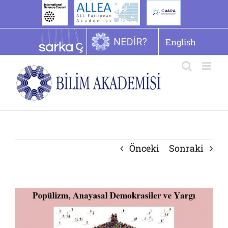
İçeriğe
geç
English
Önceki
Sonraki