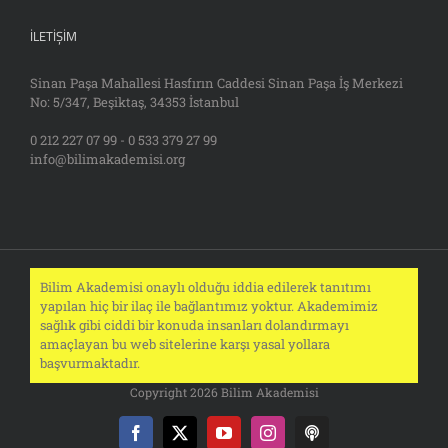
İLETIŞIM
Sinan Paşa Mahallesi Hasfırın Caddesi Sinan Paşa İş Merkezi
No: 5/347, Beşiktaş, 34353 İstanbul
0 212 227 07 99 - 0 533 379 27 99
info@bilimakademisi.org
Bilim Akademisi onaylı olduğu iddia edilerek tanıtımı
yapılan hiç bir ilaç ile bağlantımız yoktur. Akademimiz
sağlık gibi ciddi bir konuda insanları dolandırmayı
amaçlayan bu web sitelerine karşı yasal yollara
başvurmaktadır.
Copyright 2026 Bilim Akademisi
Facebook
X
YouTube
Instagram
Podcast