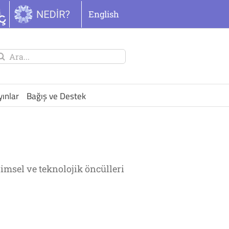
English
unu
ra:
yınlar
Bağış ve Destek
limsel ve teknolojik öncülleri