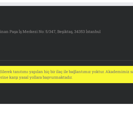
inan Paşa İş Merkezi No: 5/347, Beşiktaş, 34353 İstanbul
ilerek tanıtımı yapılan hiç bir ilaç ile bağlantımız yoktur. Akademimiz sa
ine karşı yasal yollara başvurmaktadır.