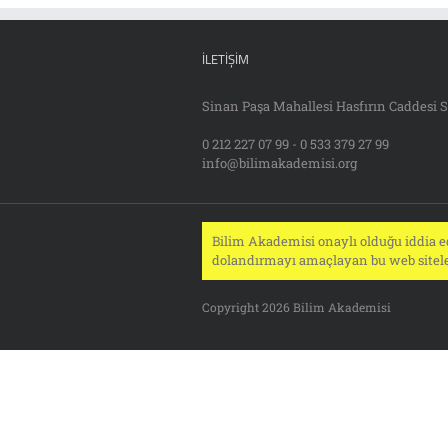
İLETIŞIM
Sinan Paşa Mahallesi Hasfırın Caddesi S
0 212 227 07 99 - 0 533 379 27 99
info@bilimakademisi.org
Bilim Akademisi onaylı olduğu iddia ed
dolandırmayı amaçlayan bu web siteler
Copyright 2026 Bilim Akademisi