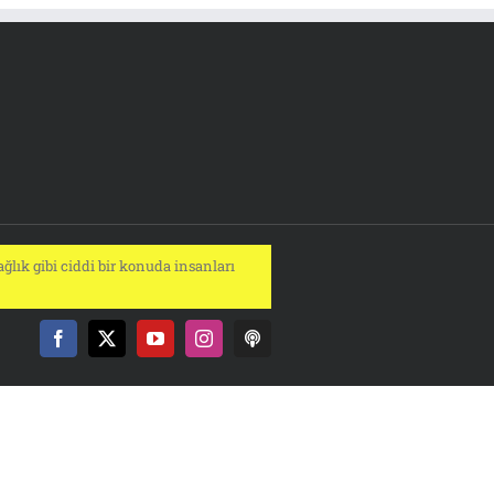
ğlık gibi ciddi bir konuda insanları
Facebook
X
YouTube
Instagram
Podcast