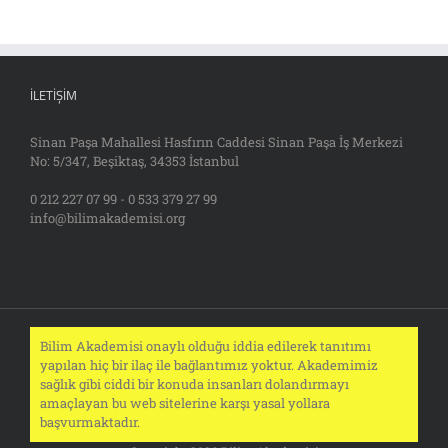
İLETIŞIM
Sinan Paşa Mahallesi Hasfırın Caddesi Sinan Paşa İş Merkezi
No: 5/347, Beşiktaş, 34353 İstanbul
0 212 227 07 99 - 0 533 379 27 99
info@bilimakademisi.org
Bilim Akademisi onaylı olduğu iddia edilerek tanıtımı
yapılan hiç bir ilaç ile bağlantımız yoktur. Akademimiz
sağlık gibi ciddi bir konuda insanları dolandırmayı
amaçlayan bu web sitelerine karşı yasal yollara
başvurmaktadır.