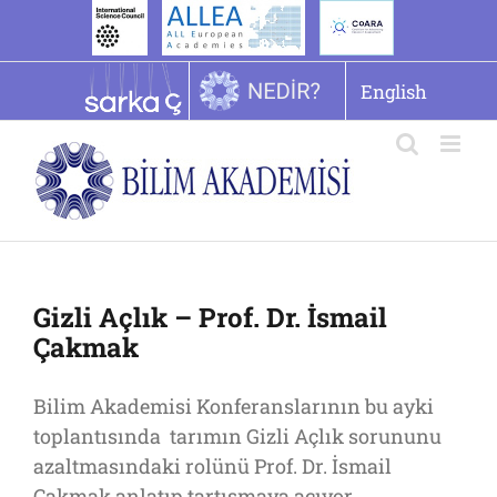
İçeriğe
geç
English
Gizli Açlık – Prof. Dr. İsmail
Çakmak
Bilim Akademisi Konferanslarının bu ayki
toplantısında tarımın Gizli Açlık sorununu
azaltmasındaki rolünü Prof. Dr. İsmail
Çakmak anlatıp tartışmaya açıyor.