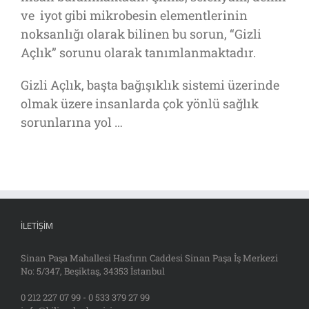
ve iyot gibi mikrobesin elementlerinin
noksanlığı olarak bilinen bu sorun, “Gizli
Açlık” sorunu olarak tanımlanmaktadır.
Gizli Açlık, başta bağışıklık sistemi üzerinde
olmak üzere insanlarda çok yönlü sağlık
sorunlarına yol …
İLETIŞIM
Sinan Paşa Mahallesi Hasfırın Caddesi Sinan Paşa İş Merkezi
No: 5/347, Beşiktaş, 34353 İstanbul
0 212 227 07 99 - 0 533 379 27 99