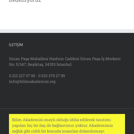
İLETIŞIM
Sinan Paşa Mahallesi Hasfırın Caddesi Sinan Paşa İş Merkezi
No: 5/347, Beşiktaş, 34353 İstanbul
0 212 227 07 99 - 0 533 379 27 99
info@bilimakademisi.org
Bilim Akademisi onaylı olduğu iddia edilerek tanıtımı
yapılan hiç bir ilaç ile bağlantımız yoktur. Akademimiz
sağlık gibi ciddi bir konuda insanları dolandırmayı