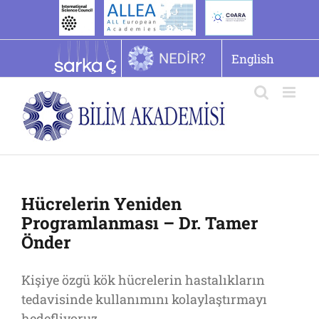
İçeriğe
geç
English
Hücrelerin Yeniden
Programlanması – Dr. Tamer
Önder
Kişiye özgü kök hücrelerin hastalıkların
tedavisinde kullanımını kolaylaştırmayı
hedefliyoruz