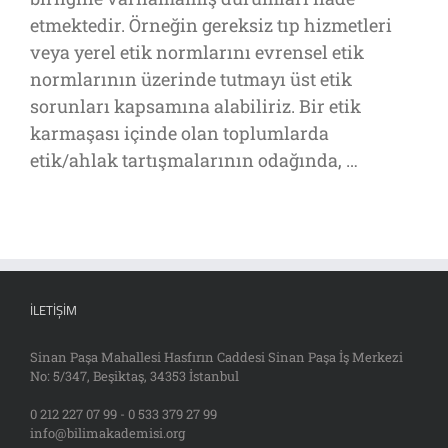
etmektedir. Örneğin gereksiz tıp hizmetleri
veya yerel etik normlarını evrensel etik
normlarının üzerinde tutmayı üst etik
sorunları kapsamına alabiliriz. Bir etik
karmaşası içinde olan toplumlarda
etik/ahlak tartışmalarının odağında, …
İLETIŞIM
Sinan Paşa Mahallesi Hasfırın Caddesi Sinan Paşa İş Merkezi
No: 5/347, Beşiktaş, 34353 İstanbul
0 212 227 07 99 - 0 533 379 27 99
info@bilimakademisi.org