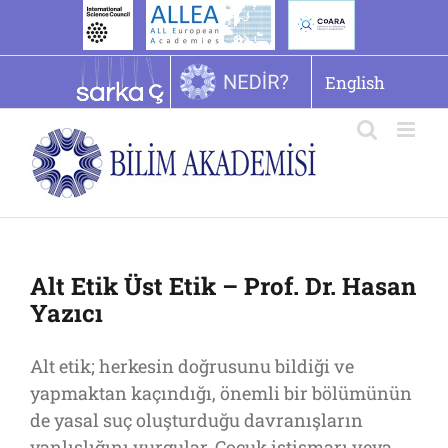
İçeriğe
geç
English
Alt Etik Üst Etik – Prof. Dr. Hasan
Yazıcı
Alt etik; herkesin doğrusunu bildiği ve
yapmaktan kaçındığı, önemli bir bölümünün
de yasal suç oluşturduğu davranışların
yanlışlığını vurgular. Çocuk istismarı veya