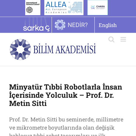
İçeriğe
geç
English
Minyatür Tıbbi Robotlarla İnsan
İçerisinde Yolculuk – Prof. Dr.
Metin Sitti
Prof. Dr. Metin Sitti bu seminerde, millimetre
ve mikrometre boyutlarında olan değişik
kablosuz tıbbi robot tasarımları ve ilk