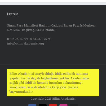
İLETIŞIM
Sinan Paşa Mahallesi Hasfırın Caddesi Sinan Paşa İş Merkezi
No: 5/347, Beşiktaş, 34353 İstanbul
0 212 227 07 99 - 0 533 379 27 99
info@bilimakademisi.org
Bilim Akademisi onaylı olduğu iddia edilerek tanıtımı
yapılan hiç bir ilaç ile bağlantımız yoktur. Akademimiz
sağlık gibi ciddi bir konuda insanları dolandırmayı
amaçlayan bu web sitelerine karşı yasal yollara
başvurmaktadır.
Copyright 2026 Bilim Akademisi