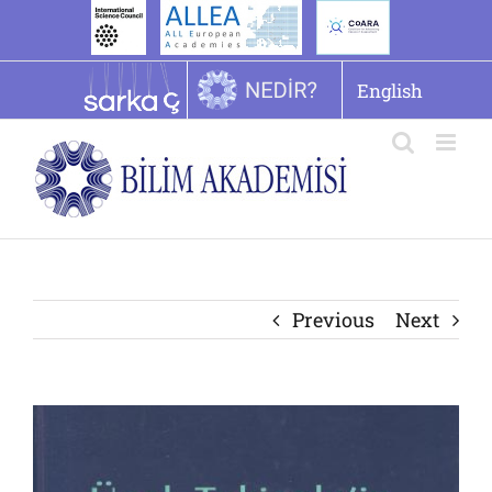
İçeriğe
geç
English
Previous
Next