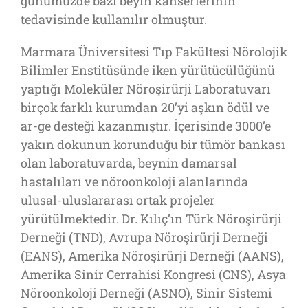
günümüzde bazı beyin kanserlerinin
tedavisinde kullanılır olmuştur.
Marmara Üniversitesi Tıp Fakültesi Nörolojik
Bilimler Enstitüsünde iken yürütücülüğünü
yaptığı Moleküler Nöroşirürji Laboratuvarı
birçok farklı kurumdan 20’yi aşkın ödül ve
ar-ge desteği kazanmıştır. İçerisinde 3000’e
yakın dokunun korunduğu bir tümör bankası
olan laboratuvarda, beynin damarsal
hastalıları ve nöroonkoloji alanlarında
ulusal-uluslararası ortak projeler
yürütülmektedir. Dr. Kılıç’ın Türk Nöroşirürji
Derneği (TND), Avrupa Nöroşirürji Derneği
(EANS), Amerika Nöroşirürji Derneği (AANS),
Amerika Sinir Cerrahisi Kongresi (CNS), Asya
Nöroonkoloji Derneği (ASNO), Sinir Sistemi