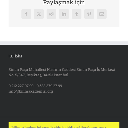
Paylaşmak için
Facebook
X
Reddit
LinkedIn
Tumblr
Pinterest
E-
posta
İLETIŞIM
Sinan Paşa Mahallesi Hasfırın Caddesi Sinan Paşa İş Merkezi
No: 5/347, Beşiktaş, 34353 İstanbul
0 212 227 07 99 - 0 533 379 27 99
info@bilimakademisi.org
Bilim Akademisi onaylı olduğu iddia edilerek tanıtımı