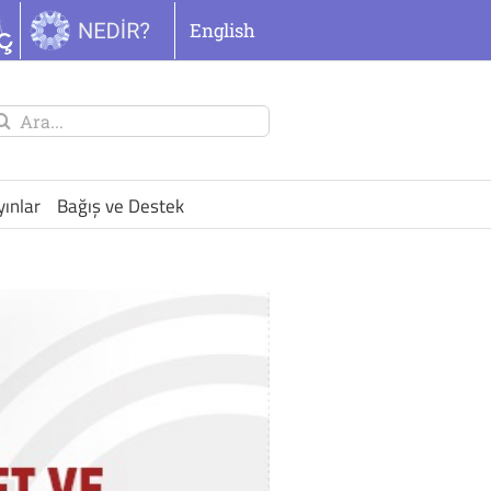
English
unu
ra:
yınlar
Bağış ve Destek