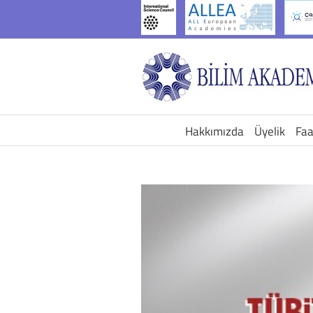
İçeriğe
geç
Hakkımızda
Üyelik
Faa