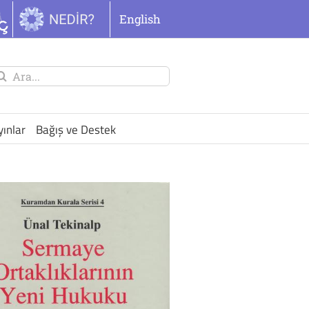
English
unu
ra:
yınlar
Bağış ve Destek