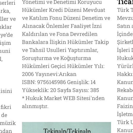
Tica
Yönetimi ve Denetimi Koruyucu
serleri
Hükümler Kredi Düzeni Mevduat
Türk T
rka,
ve Katılım Fonu Düzeni Denetim ve
Mevzua
ller ve
Alınacak Önlemler Faaliyet İzni
Satın 
uklar
Kaldırılan ve Fona Devredilen
İçinde
iye’de
Bankalara İlişkin Hükümler Takip
Şirket
ğişim
ve Tahsil Usulleri Yaptırımlar,
İşleri
nuni
Soruşturma ve Koğuşturma
Hukuk
l,
Hükümleri Geçici Hükümler Yılı:
Yürür
2006 Yayınevi:Arıkan
Hakkı
ISBN: 9756145986 Genişlik: 14
Kanun
Yükseklik: 20 Sayfa Sayısı: 385
Rekab
isini
* Hukuk Market WEB Sitesi'nden
Kanun
alınmıştır.
Faizin
fikri
İşlet
 de
Türk U
, müzik
Kanunu
ından