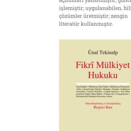
açılımları yansıtmıştır; günc
işlemiştir; uygulanabilen, bi
çözümler üretmiştir; zengin
literatür kullanmıştır.