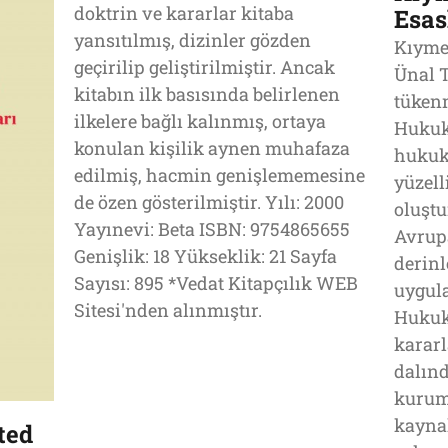
doktrin ve kararlar kitaba
Esas
yansıtılmış, dizinler gözden
Kıyme
geçirilip geliştirilmiştir. Ancak
Ünal T
kitabın ilk basısında belirlenen
tükenm
ilkelere bağlı kalınmış, ortaya
Hukuku
konulan kişilik aynen muhafaza
hukuk
edilmiş, hacmin genişlememesine
yüzell
de özen gösterilmiştir. Yılı: 2000
oluştu
Yayınevi: Beta ISBN: 9754865655
Avrupa
Genişlik: 18 Yükseklik: 21 Sayfa
derin
Sayısı: 895 *Vedat Kitapçılık WEB
uygula
Sitesi'nden alınmıştır.
Hukuk 
kararl
dalınd
kurum
kaynak
ted