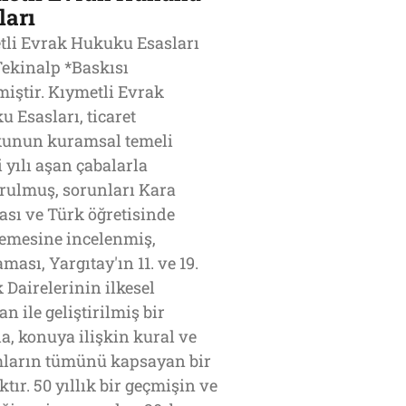
ları
tli Evrak Hukuku Esasları
ekinalp *Baskısı
iştir. Kıymetli Evrak
 Esasları, ticaret
unun kuramsal temeli
i yılı aşan çabalarla
rulmuş, sorunları Kara
sı ve Türk öğretisinde
lemesine incelenmiş,
ması, Yargıtay'ın 11. ve 19.
Dairelerinin ilkesel
an ile geliştirilmiş bir
a, konuya ilişkin kural ve
ların tümünü kapsayan bir
tır. 50 yıllık bir geçmişin ve