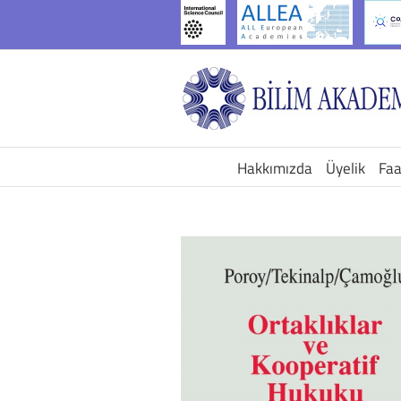
İçeriğe
geç
Hakkımızda
Üyelik
Faa