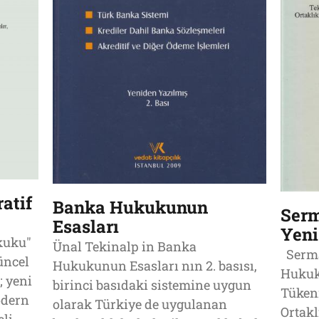
atif
Banka Hukukunun
Serm
Esasları
Yen
ukuku"
Ünal Tekinalp in Banka
Serma
üncel
Hukukunun Esasları nın 2. basısı,
Hukuk
 yeni
birinci basıdaki sistemine uygun
Tükenm
odern
olarak Türkiye de uygulanan
Ortak