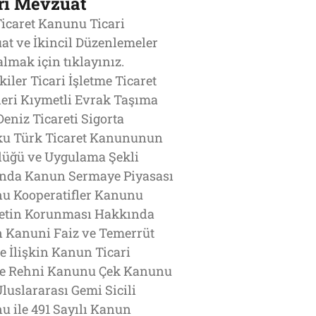
ri Mevzuat
icaret Kanunu Ticari
t ve İkincil Düzenlemeler
almak için tıklayınız.
kiler Ticari İşletme Ticaret
leri Kıymetli Evrak Taşıma
 Deniz Ticareti Sigorta
u Türk Ticaret Kanununun
lüğü ve Uygulama Şekli
nda Kanun Sermaye Piyasası
u Kooperatifler Kanunu
etin Korunması Hakkında
 Kanuni Faiz ve Temerrüt
e İlişkin Kanun Ticari
me Rehni Kanunu Çek Kanunu
luslararası Gemi Sicili
 ile 491 Sayılı Kanun