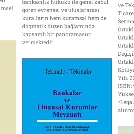
eli
bankacılık hukuku ile genel kabul
ve Tek
limsel
gören evrensel ve uluslararası
Ticare
kuralların hem kuramsal hem de
Serma
dogmatik düzen bağlamında
Ortakl
kapsamlı bir panoramasını
Ortakl
vermektedir.
Ortakl
Değişi
Ortakl
Kötüy
Yılı: 
ISBN: 
Yüksek
*Legal
alınmı