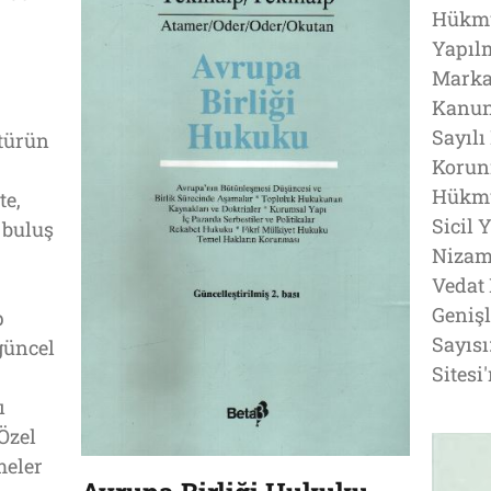
Hükmü
Yapıl
Marka
Kanun
Sayılı
ltürün
Korun
Hükmü
te,
Sicil 
 buluş
Nizamn
Vedat
Genişl
p
Sayıs
güncel
Sitesi
ı
 Özel
meler