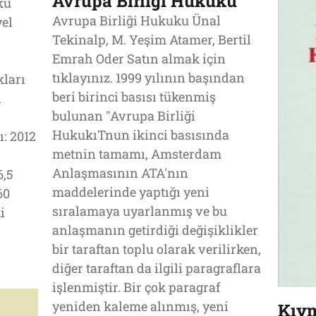
Avrupa Birliği Hukuku
ku
Avrupa Birliği Hukuku Ünal
yel
Tekinalp, M. Yeşim Atamer, Bertil
Emrah Oder Satın almak için
tıklayınız. 1999 yılının başından
kları
beri birinci basısı tükenmiş
ı
bulunan "Avrupa Birliği
HukukıTnun ikinci basısında
: 2012
metnin tamamı, Amsterdam
Anlaşmasının ATA′nın
6,5
maddelerinde yaptığı yeni
60
sıralamaya uyarlanmış ve bu
i
anlaşmanın getirdiği değişiklikler
bir taraftan toplu olarak verilirken,
diğer taraftan da ilgili paragraflara
işlenmiştir. Bir çok paragraf
yeniden kaleme alınmış, yeni
Kıym