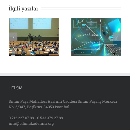
İlgili yazılar
İLETIŞIM
Sinan Paşa Mahallesi Hasfırın Caddesi Sinan Paşa İş Merkezi
No: 5/347, Beşiktaş, 34353 İstanbul
0 212 227 07 99 - 0 533 379 27 99
info@bilimakademisi.org