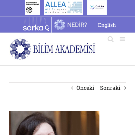
İçeriğe
geç
English
Önceki
Sonraki