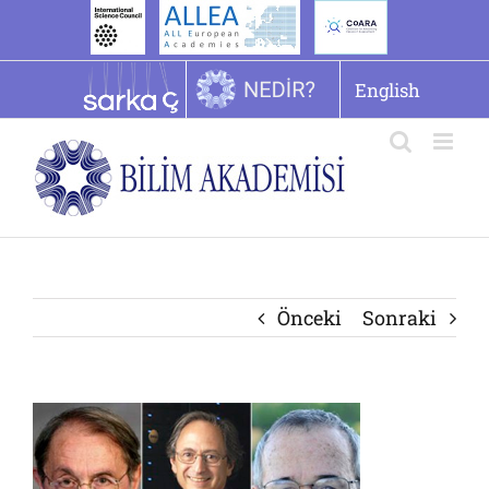
İçeriğe
geç
English
Önceki
Sonraki