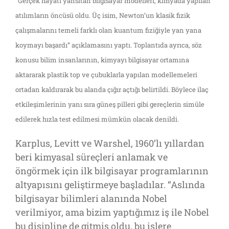
“Gerçek hayatı yansıtan bilgisayar modelleri, kimyada yapılan
atılımların öncüsü oldu. Üç isim, Newton’un klasik fizik
çalışmalarını temeli farklı olan kuantum fiziğiyle yan yana
koymayı başardı” açıklamasını yaptı. Toplantıda ayrıca, söz
konusu bilim insanlarının, kimyayı bilgisayar ortamına
aktararak plastik top ve çubuklarla yapılan modellemeleri
ortadan kaldırarak bu alanda çığır açtığı belirtildi. Böylece ilaç
etkileşimlerinin yanı sıra güneş pilleri gibi gereçlerin simüle
edilerek hızla test edilmesi mümkün olacak denildi.
Karplus, Levitt ve Warshel, 1960’lı yıllardan
beri kimyasal süreçleri anlamak ve
öngörmek için ilk bilgisayar programlarının
altyapısını geliştirmeye başladılar. “Aslında
bilgisayar bilimleri alanında Nobel
verilmiyor, ama bizim yaptığımız iş ile Nobel
bu disipline de gitmiş oldu, bu işlere