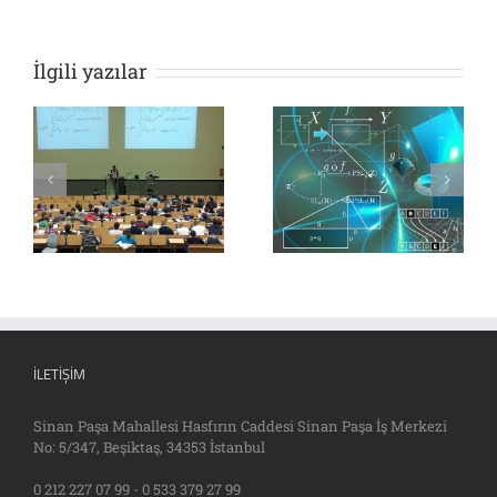
İlgili yazılar
İLETIŞIM
Sinan Paşa Mahallesi Hasfırın Caddesi Sinan Paşa İş Merkezi
No: 5/347, Beşiktaş, 34353 İstanbul
0 212 227 07 99 - 0 533 379 27 99