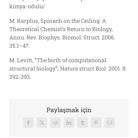
kimya-odulu/
M. Karplus, Spinach on the Ceiling: A
Theoretical Chemist’s Return to Biology,
Annu. Rev. Biophys. Biomol. Struct. 2006.
35:1–47.
M. Levitt, “The birth of computational
structural biology”, Nature struct Biol. 2001. 8:
392-393.
Paylaşmak için
Facebook
X
Reddit
LinkedIn
Tumblr
Pinterest
E-
posta