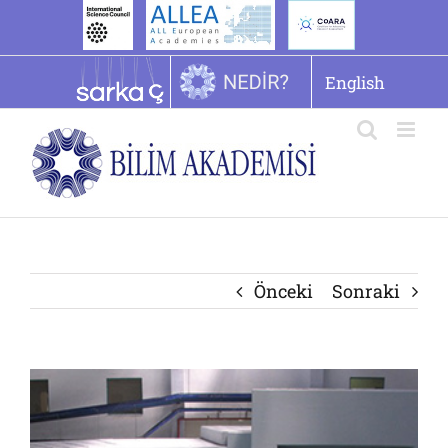
İçeriğe
geç
English
Önceki
Sonraki