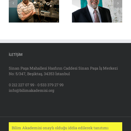
İLETIŞIM
Sinan Paşa Mahallesi Hasfırın Caddesi Sinan Paşa İş Merkezi
No: 5/347, Beşiktaş, 34353 İstanbul
0 212 227 07 99 - 0 533 379 27 99
info@bilimakademisi.org
Bilim Akademisi onaylı olduğu iddia edilerek tanıtımı