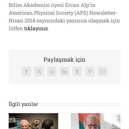
Bilim Akademisi üyesi Ercan Alp’in
American Physical Society (APS) Newsletter-
Nisan 2014 sayısındaki yazısına ulaşmak için
lütfen
tıklayınız
.
Paylaşmak için
Facebook
X
Reddit
LinkedIn
Tumblr
Pinterest
E-
posta
İlgili yazılar