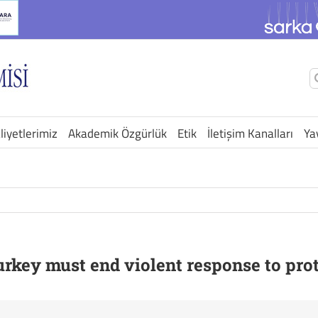
Ş
a
liyetlerimiz
Akademik Özgürlük
Etik
İletişim Kanalları
Ya
Turkey must end violent response to pro