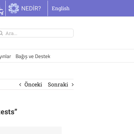
English
unu
ra:
yınlar
Bağış ve Destek
Önceki
Sonraki
tests”