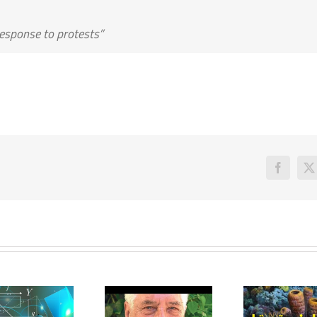
response to protests”
Faceboo
X