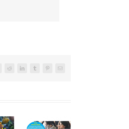
k
Reddit
LinkedIn
Tumblr
Pinterest
E-
posta