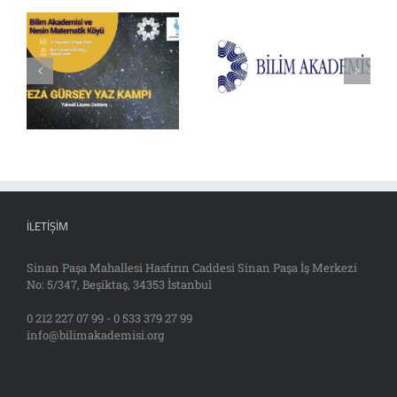
İLETIŞIM
Sinan Paşa Mahallesi Hasfırın Caddesi Sinan Paşa İş Merkezi
No: 5/347, Beşiktaş, 34353 İstanbul
0 212 227 07 99 - 0 533 379 27 99
info@bilimakademisi.org