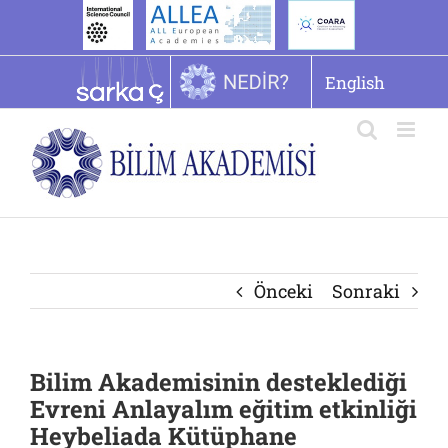
İçeriğe
geç
English
Önceki
Sonraki
Bilim Akademisinin desteklediği
Evreni Anlayalım eğitim etkinliği
Heybeliada Kütüphane