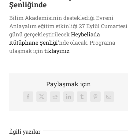
Şenliğinde
Bilim Akademisinin desteklediği Evreni
Anlayalım eğitim etkinliği 27 Eylül Cumartesi
günü gerçekleştirilecek
Heybeliada
Kütüphane Şenliği
‘nde olacak. Programa
ulaşmak için
tıklayınız
.
Paylaşmak için
Facebook
X
Reddit
LinkedIn
Tumblr
Pinterest
E-
posta
İlgili yazılar