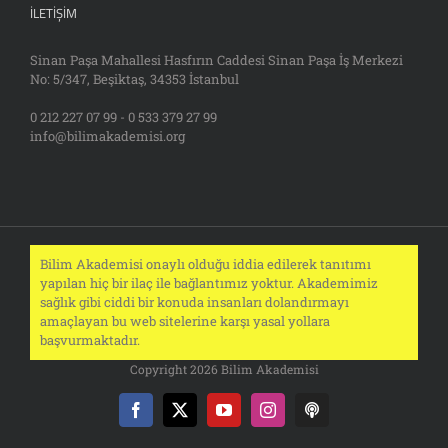
İLETIŞIM
Sinan Paşa Mahallesi Hasfırın Caddesi Sinan Paşa İş Merkezi
No: 5/347, Beşiktaş, 34353 İstanbul
0 212 227 07 99 - 0 533 379 27 99
info@bilimakademisi.org
Bilim Akademisi onaylı olduğu iddia edilerek tanıtımı
yapılan hiç bir ilaç ile bağlantımız yoktur. Akademimiz
sağlık gibi ciddi bir konuda insanları dolandırmayı
amaçlayan bu web sitelerine karşı yasal yollara
başvurmaktadır.
Copyright 2026 Bilim Akademisi
Facebook
X
YouTube
Instagram
Podcast