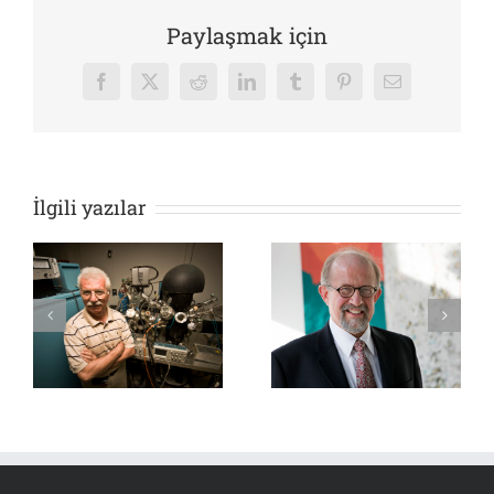
Paylaşmak için
Facebook
X
Reddit
LinkedIn
Tumblr
Pinterest
E-
posta
İlgili yazılar