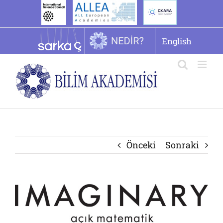
İçeriğe
geç
English
Önceki
Sonraki