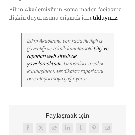
Bilim Akademisi’nin Soma maden faciasına
ilişkin duyurusuna erişmek için
tıklayınız
.
Bilim Akademisi son facia ile ilgili iş
güvenliği ve teknik konulardaki
bilgi ve
raporları web sitesinde
yayınlamaktadır
. Uzmanları, meslek
kuruluşlarını, sendikaları raporlarını
bize ulaştırmaya çağırıyoruz.
Paylaşmak için
Facebook
X
Reddit
LinkedIn
Tumblr
Pinterest
E-
posta