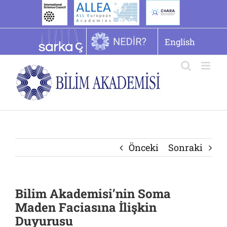
İçeriğe
geç
English
Önceki
Sonraki
Bilim Akademisi’nin Soma
Maden Faciasına İlişkin
Duyurusu