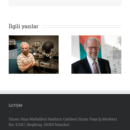
İlgili yazılar
İLETIŞIM
Sinan Paşa Mahallesi Hasfırın Caddesi Sinan Paşa İş Merkezi
No: 5/347, Beşiktaş, 34353 İstanbul