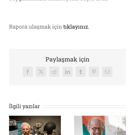
Rapora ulaşmak için
tıklayınız.
Paylaşmak için
Facebook
X
Reddit
LinkedIn
Tumblr
Pinterest
E-
posta
İlgili yazılar