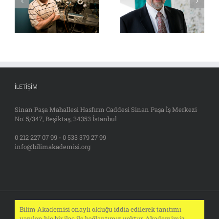
İLETIŞIM
Sinan Paşa Mahallesi Hasfırın Caddesi Sinan Paşa İş Merkezi
No: 5/347, Beşiktaş, 34353 İstanbul
0 212 227 07 99 - 0 533 379 27 99
info@bilimakademisi.org
Bilim Akademisi onaylı olduğu iddia edilerek tanıtımı
yapılan hiç bir ilaç ile bağlantımız yoktur. Akademimiz