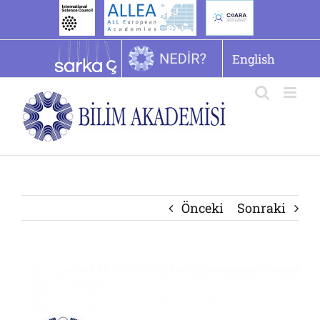
İçeriğe
geç
English
Önceki
Sonraki