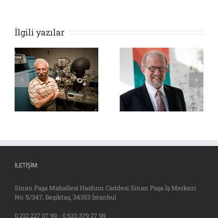
İlgili yazılar
İLETIŞIM
Sinan Paşa Mahallesi Hasfırın Caddesi Sinan Paşa İş Merkezi
No: 5/347, Beşiktaş, 34353 İstanbul
0 212 227 07 99 - 0 533 379 27 99