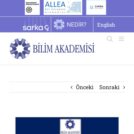
İçeriğe
geç
English
Önceki
Sonraki