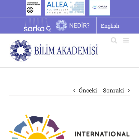
İçeriğe
geç
English
Önceki
Sonraki