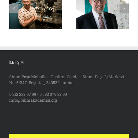
İLETIŞIM
Sinan Paşa Mahallesi Hasfırın Caddesi Sinan Paşa İş Merkezi
No: 5/347, Beşiktaş, 34353 İstanbul
0 212 227 07 99 - 0 533 379 27 99
info@bilimakademisi.org