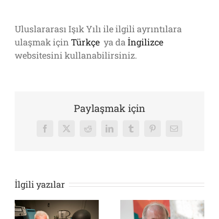
Uluslararası Işık Yılı ile ilgili ayrıntılara
ulaşmak için
Türkçe
ya da
İngilizce
websitesini kullanabilirsiniz.
Paylaşmak için
Facebook
X
Reddit
LinkedIn
Tumblr
Pinterest
E-
posta
İlgili yazılar