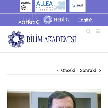
İçeriğe
geç
English
Önceki
Sonraki