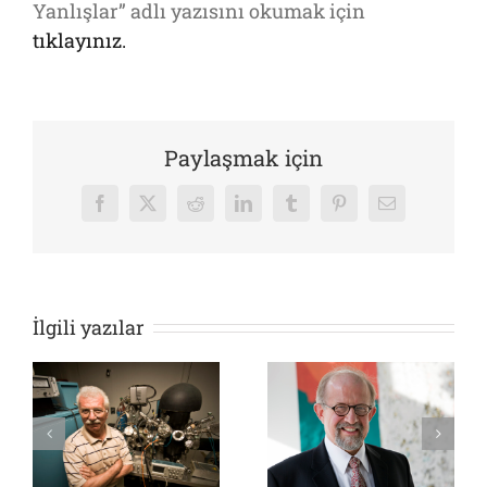
Yanlışlar” adlı yazısını okumak için
tıklayınız.
Paylaşmak için
Facebook
X
Reddit
LinkedIn
Tumblr
Pinterest
E-
posta
İlgili yazılar