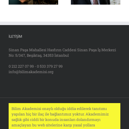
İLETIŞIM
Sinan Paşa Mahallesi Hasfırın Caddesi Sinan Paşa İş Merkezi
No: 5/347, Beşiktaş, 34353 İstanbul
0 212 227 07 99 - 0 533 379 27 99
info@bilimakademisi.org
Bilim Akademisi onaylı olduğu iddia edilerek tanıtımı
yapılan hiç bir ilaç ile bağlantımız yoktur. Akademimiz
sağlık gibi ciddi bir konuda insanları dolandırmayı
amaçlayan bu web sitelerine karşı yasal yollara